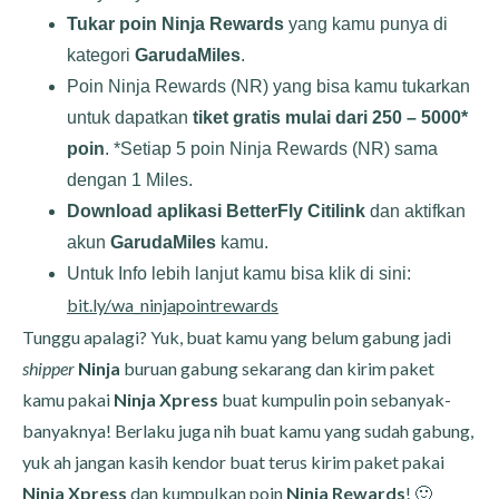
Tukar poin Ninja Rewards
yang kamu punya di
kategori
GarudaMiles
.
Poin Ninja Rewards (NR) yang bisa kamu tukarkan
untuk dapatkan
tiket gratis mulai dari 250 – 5000*
poin
. *Setiap 5 poin Ninja Rewards (NR) sama
dengan 1 Miles.
Download aplikasi BetterFly Citilink
dan aktifkan
akun
GarudaMiles
kamu.
Untuk Info lebih lanjut kamu bisa klik di sini:
bit.ly/wa_ninjapointrewards
Tunggu apalagi? Yuk, buat kamu yang belum gabung jadi
shipper
Ninja
buruan gabung sekarang dan kirim paket
kamu pakai
Ninja Xpress
buat kumpulin poin sebanyak-
banyaknya! Berlaku juga nih buat kamu yang sudah gabung,
yuk ah jangan kasih kendor buat terus kirim paket pakai
Ninja Xpress
dan kumpulkan poin
Ninja Rewards
! 🙂