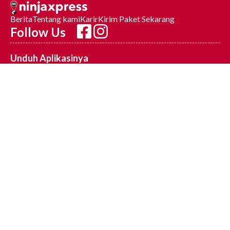
Berita
Tentang kami
Karir
Kirim Paket Sekarang
Follow Us
Unduh Aplikasinya
Syarat dan
Kebijakan
(62) 21 2926 4120
Ketentuan
Privasi
support_id@ninjavan.co
Menara Bidakara 2 Lantai. 5,
Jl. Jendral Gatot Subroto
Kav. 71-73, Pancoran,
Menteng Dalam, Jakarta
Selatan, Daerah Khusus
Ibukota Jakarta, 12870