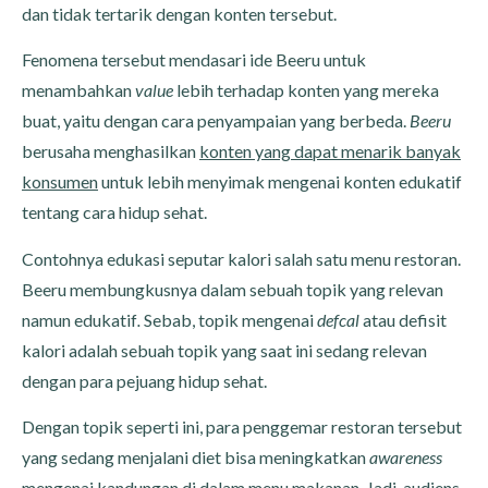
dan tidak tertarik dengan konten tersebut.
Fenomena tersebut mendasari ide Beeru untuk
menambahkan
value
lebih terhadap konten yang mereka
buat, yaitu dengan cara penyampaian yang berbeda.
Beeru
berusaha menghasilkan
konten yang dapat menarik banyak
konsumen
untuk lebih menyimak mengenai konten edukatif
tentang cara hidup sehat.
Contohnya edukasi seputar kalori salah satu menu restoran.
Beeru membungkusnya dalam sebuah topik yang relevan
namun edukatif
.
Sebab, topik mengenai
defcal
atau defisit
kalori adalah sebuah topik yang saat ini sedang relevan
dengan para pejuang hidup sehat.
Dengan topik seperti ini, para penggemar restoran tersebut
yang sedang menjalani diet bisa meningkatkan
awareness
mengenai kandungan di dalam menu makanan. Jadi, audiens