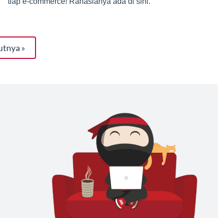
tiap e-commerce! Rahasianya ada di sini.
utnya »