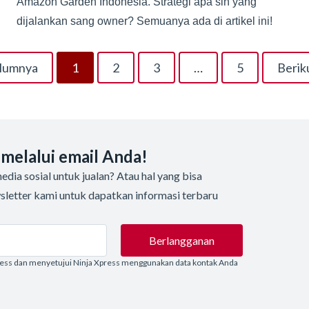
Amazon Garden Indonesia. Strategi apa sih yang
dijalankan sang owner? Semuanya ada di artikel ini!
elumnya
1
2
3
…
5
Berik
 melalui email Anda!
dia sosial untuk jualan? Atau hal yang bisa
sletter kami untuk dapatkan informasi terbaru
Berlangganan
ress dan menyetujui Ninja Xpress menggunakan data kontak Anda