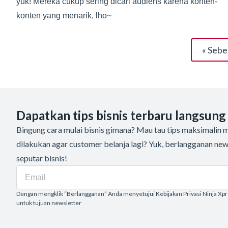
yuk! Mereka cukup sering dicari audiens karena konten-
konten yang menarik, lho~
« Seb
Dapatkan tips bisnis terbaru langsung
Bingung cara mulai bisnis gimana? Mau tau tips maksimalin me
dilakukan agar customer belanja lagi? Yuk, berlangganan new
seputar bisnis!
Dengan mengklik “Berlangganan” Anda menyetujui Kebijakan Privasi Ninja Xp
untuk tujuan newsletter