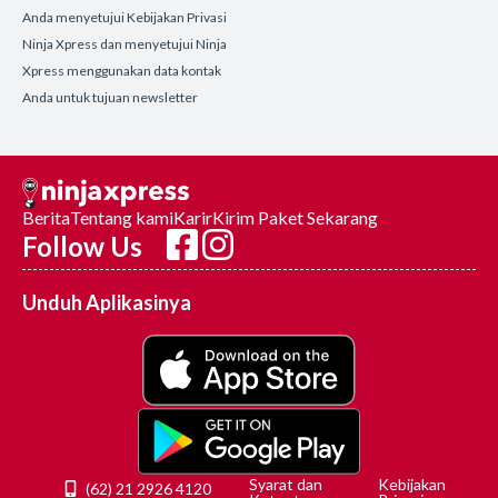
Anda menyetujui Kebijakan Privasi
Ninja Xpress dan menyetujui Ninja
Xpress menggunakan data kontak
Anda untuk tujuan newsletter
Berita
Tentang kami
Karir
Kirim Paket Sekarang
Follow Us
Unduh Aplikasinya
Syarat dan
Kebijakan
(62) 21 2926 4120