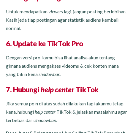
Untuk mendapatkan
viewers
lagi, jangan posting berlebihan.
Kasih jeda tiap postingan agar statistik audiens kembali
normal.
6. Update ke TikTok Pro
Dengan versi pro, kamu bisa lihat analisa akun tentang
gimana audiens mengakses videomu & cek konten mana
yang bikin kena
shadowban
.
7. Hubungi
help center
TikTok
Jika semua poin di atas sudah dilakukan tapi akunmu tetap
kena, hubungi
help center
TikTok & jelaskan masalahmu agar
terbebas dari
shadowban
.
Baca Juga:
5 Pelanggaran Live Selling TikTok Penyebab