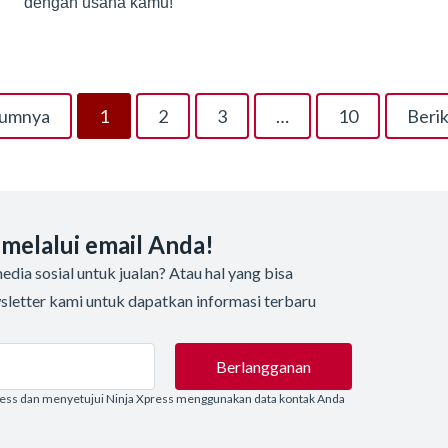
dengan usaha kamu!
lumnya
1
2
3
…
10
Berik
 melalui email Anda!
dia sosial untuk jualan? Atau hal yang bisa
sletter kami untuk dapatkan informasi terbaru
Berlangganan
ress dan menyetujui Ninja Xpress menggunakan data kontak Anda