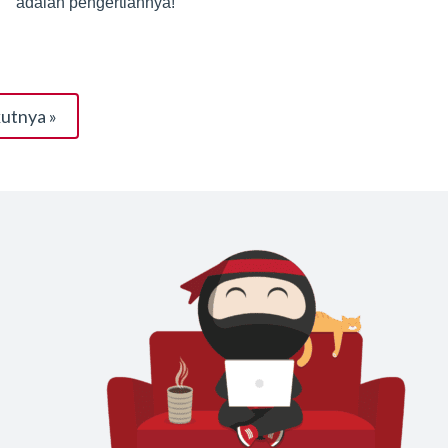
adalah pengertiannya!
utnya »