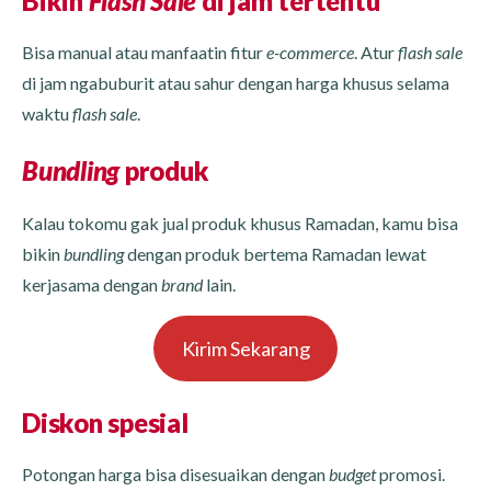
Bikin
Flash Sale
di jam tertentu
Bisa manual atau manfaatin fitur
e-commerce
. Atur
flash sale
di jam ngabuburit atau sahur dengan harga khusus selama
waktu
flash sale
.
Bundling
produk
Kalau tokomu gak jual produk khusus Ramadan, kamu bisa
bikin
bundling
dengan produk bertema Ramadan lewat
kerjasama dengan
brand
lain.
Kirim Sekarang
Diskon spesial
Potongan harga bisa disesuaikan dengan
budget
promosi.