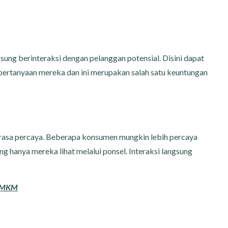
sung berinteraksi dengan pelanggan potensial. Disini dapat
pertanyaan mereka dan ini merupakan salah satu keuntungan
rasa percaya. Beberapa konsumen mungkin lebih percaya
 hanya mereka lihat melalui ponsel. Interaksi langsung
 UMKM