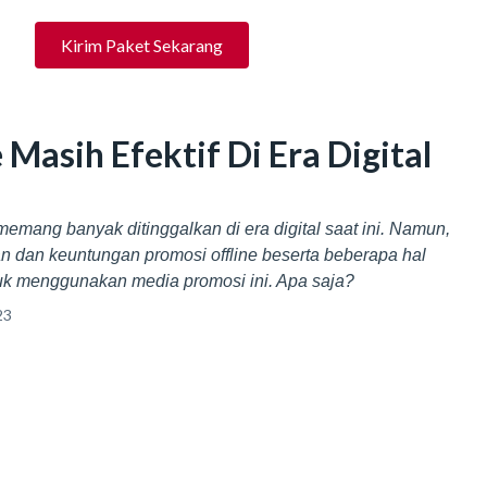
Kirim Paket Sekarang
 Masih Efektif Di Era Digital
 memang banyak ditinggalkan di era digital saat ini. Namun,
n dan keuntungan promosi offline beserta beberapa hal
uk menggunakan media promosi ini. Apa saja?
23