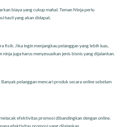
uarkan biaya yang cukup mahal. Teman Ninja perlu
hasil yang akan didapat.
ra fisik. Jika ingin menjangkau pelanggan yang lebih luas,
 ninja juga harus menyesuaikan jenis bisnis yang dijalankan.
. Banyak pelanggan mencari produk secara online sebelum
 melacak efektivitas promosi dibandingkan dengan online.
 mana efektivitas promosi yang dijalankan.