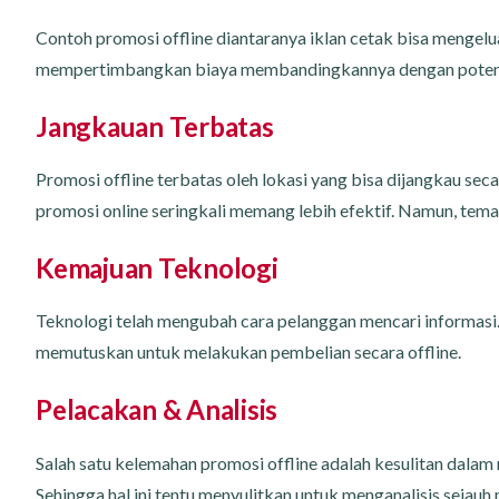
Contoh promosi offline diantaranya iklan cetak bisa mengel
mempertimbangkan biaya membandingkannya dengan potensi 
Jangkauan Terbatas
Promosi offline terbatas oleh lokasi yang bisa dijangkau seca
promosi online seringkali memang lebih efektif. Namun, teman
Kemajuan Teknologi
Teknologi telah mengubah cara pelanggan mencari informasi
memutuskan untuk melakukan pembelian secara offline.
Pelacakan & Analisis
Salah satu kelemahan promosi offline adalah kesulitan dalam
Sehingga hal ini tentu menyulitkan untuk menganalisis sejauh