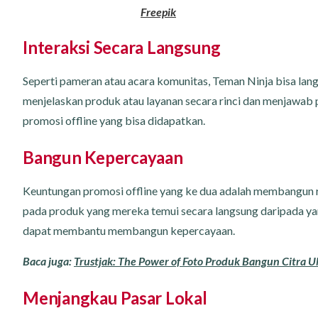
Freepik
Interaksi Secara Langsung
Seperti pameran atau acara komunitas, Teman Ninja bisa lang
menjelaskan produk atau layanan secara rinci dan menjawab 
promosi offline yang bisa didapatkan.
Bangun Kepercayaan
Keuntungan promosi offline yang ke dua adalah membangun 
pada produk yang mereka temui secara langsung daripada yang
dapat membantu membangun kepercayaan.
Baca juga:
Trustjak: The Power of Foto Produk Bangun Citra
Menjangkau Pasar Lokal