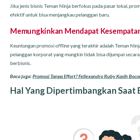
Jika jenis bisnis Teman Ninja berfokus pada pasar lokal, prom
efektif untuk bisa menjangkau pelanggan baru.
Memungkinkan Mendapat Kesempatan
Keuntungan promosi offline yang terakhir adalah Teman Ninja
pelanggan korporat yang mungkin tidak bisa dijumpai secar
berbisnis.
Baca juga:
Promosi Tanpa Effort? Fellexandro Ruby Kasih Boc
Hal Yang Dipertimbangkan Saat 