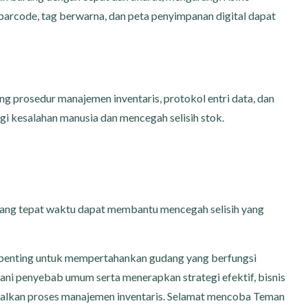
 barcode, tag berwarna, dan peta penyimpanan digital dapat
 prosedur manajemen inventaris, protokol entri data, dan
i kesalahan manusia dan mencegah selisih stok.
yang tepat waktu dapat membantu mencegah selisih yang
t penting untuk mempertahankan gudang yang berfungsi
ani penyebab umum serta menerapkan strategi efektif, bisnis
malkan proses manajemen inventaris. Selamat mencoba Teman