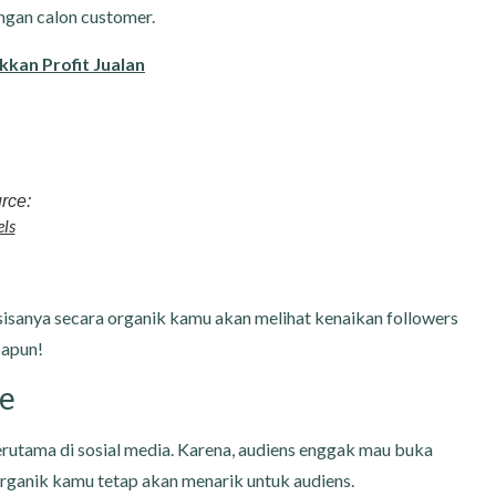
ngan calon customer.
kan Profit Jualan
rce:
ls
sisanya secara organik kamu akan melihat kenaikan followers
papun!
ce
terutama di sosial media. Karena, audiens enggak mau buka
 organik kamu tetap akan menarik untuk audiens.