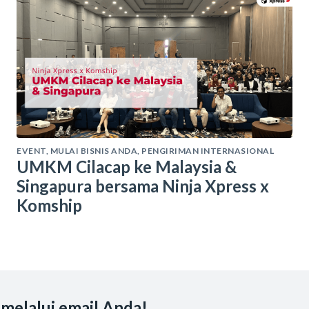
EVENT
,
MULAI BISNIS ANDA
,
PENGIRIMAN INTERNASIONAL
UMKM Cilacap ke Malaysia &
Singapura bersama Ninja Xpress x
Komship
 melalui email Anda!