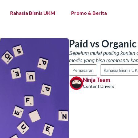
Rahasia Bisnis UKM
Promo & Berita
Paid vs Organic
Sebelum mulai posting konten d
media yang bisa membantu kam
Pemasaran
Rahasia Bisnis U
Ninja Team
Content Drivers