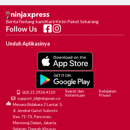
Berita
Tentang kami
Karir
Kirim Paket Sekarang
Follow Us
Unduh Aplikasinya
Syarat dan
Kebijakan
(62) 21 2926 4120
Ketentuan
Privasi
support_id@ninjavan.co
Menara Bidakara 2 Lantai. 5,
Jl. Jendral Gatot Subroto
Kav. 71-73, Pancoran,
Menteng Dalam, Jakarta
Selatan, Daerah Khusus