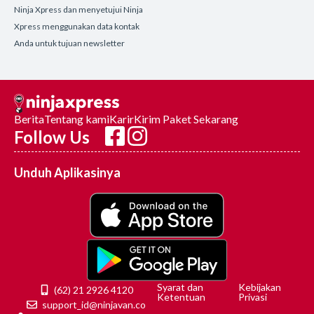
Ninja Xpress dan menyetujui Ninja
Xpress menggunakan data kontak
Anda untuk tujuan newsletter
Berita
Tentang kami
Karir
Kirim Paket Sekarang
Follow Us
Unduh Aplikasinya
Syarat dan
Kebijakan
(62) 21 2926 4120
Ketentuan
Privasi
support_id@ninjavan.co