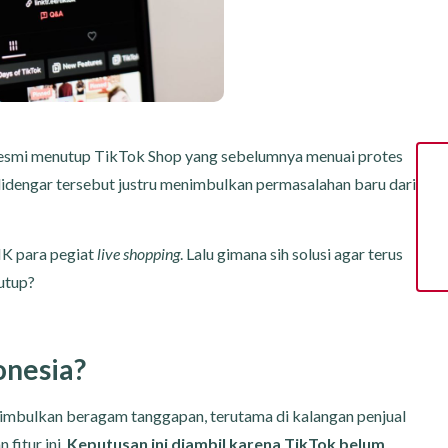
resmi menutup TikTok Shop yang sebelumnya menuai protes
idengar tersebut justru menimbulkan permasalahan baru dari
HK para pegiat
live shopping
. Lalu gimana sih solusi agar terus
tutup?
onesia?
nimbulkan beragam tanggapan, terutama di kalangan penjual
fitur ini.
Keputusan ini diambil karena TikTok belum