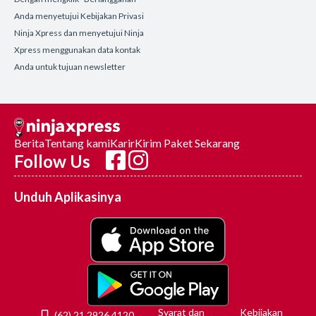
Anda menyetujui Kebijakan Privasi
Ninja Xpress dan menyetujui Ninja
Xpress menggunakan data kontak
Anda untuk tujuan newsletter
Berita
Tentang kami
Karir
Kirim Paket Sekarang
Follow Us
Unduh Aplikasinya
Syarat dan
Kebijakan
(62) 21 2926 4120