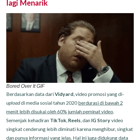
lagi Menarik
Bored Over It GIF
Berdasarkan data dari
Vidyard
, video promosi yang di-
upload
di media sosial tahun 2020
berdurasi di bawah 2
menit lebih disukai oleh 60% jumlah peminat video
.
Semenjak kehadiran
TikTok
,
Reels
, dan
IG Story
video
singkat cenderung lebih diminati karena menghibur, singkat
dan punya informasi yang jelas. Hal ini juga didukung data