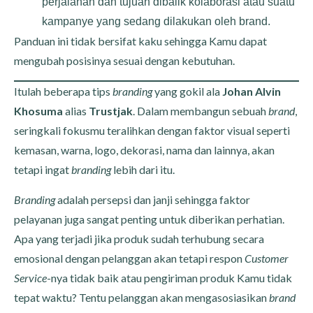
perjalanan dan tujuan dibalik kolaborasi atau suatu
kampanye yang sedang dilakukan oleh brand.
Panduan ini tidak bersifat kaku sehingga Kamu dapat
mengubah posisinya sesuai dengan kebutuhan.
Itulah beberapa tips
branding
yang gokil ala
Johan Alvin
Khosuma
alias
Trustjak
. Dalam membangun sebuah
brand
,
seringkali fokusmu teralihkan dengan faktor visual seperti
kemasan, warna, logo, dekorasi, nama dan lainnya, akan
tetapi ingat
branding
lebih dari itu.
Branding
adalah persepsi dan janji sehingga faktor
pelayanan juga sangat penting untuk diberikan perhatian.
Apa yang terjadi jika produk sudah terhubung secara
emosional dengan pelanggan akan tetapi respon
Customer
Service
-nya tidak baik atau pengiriman produk Kamu tidak
tepat waktu? Tentu pelanggan akan mengasosiasikan
brand