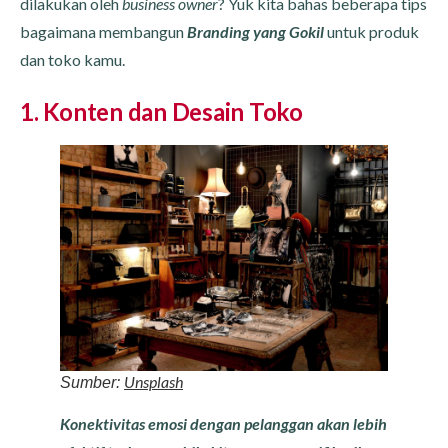
dilakukan oleh
business owner
? Yuk kita bahas beberapa tips
bagaimana membangun
Branding yang Gokil
untuk produk
dan toko kamu.
1. Konten dan Desain Toko
Unsplash
Sumber:
Konektivitas emosi dengan pelanggan akan lebih