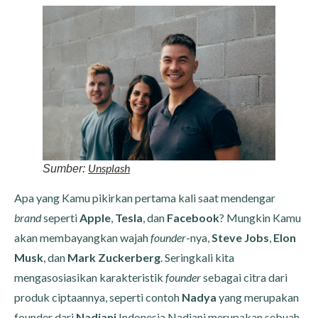
Unsplash
Sumber:
Apa yang Kamu pikirkan pertama kali saat mendengar
brand
seperti
Apple
,
Tesla
, dan
Facebook
? Mungkin Kamu
akan membayangkan wajah
founder
-nya,
Steve Jobs
,
Elon
Musk
, dan
Mark Zuckerberg
. Seringkali kita
mengasosiasikan karakteristik
founder
sebagai citra dari
produk ciptaannya, seperti contoh
Nadya
yang merupakan
founder dari
Nadjani
Indonesia.Nadjani merupakan sebuah