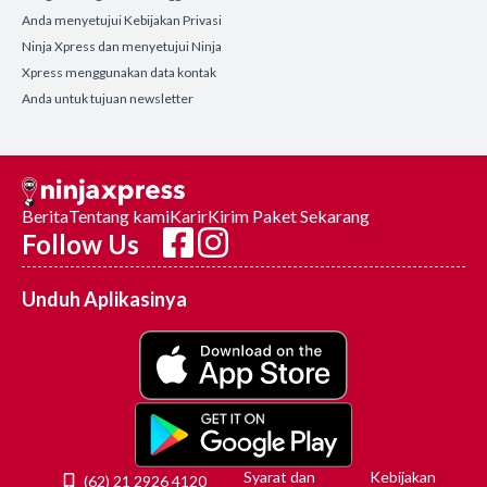
Anda menyetujui Kebijakan Privasi
Ninja Xpress dan menyetujui Ninja
Xpress menggunakan data kontak
Anda untuk tujuan newsletter
Berita
Tentang kami
Karir
Kirim Paket Sekarang
Follow Us
Unduh Aplikasinya
Syarat dan
Kebijakan
(62) 21 2926 4120