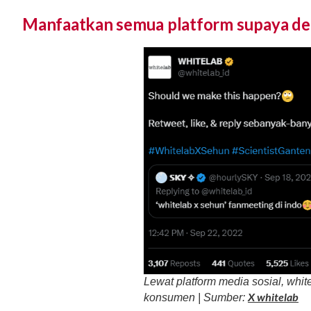
Manfaatkan semua platform supaya de
Lewat platform media sosial, whi
X whitelab
konsumen | Sumber: