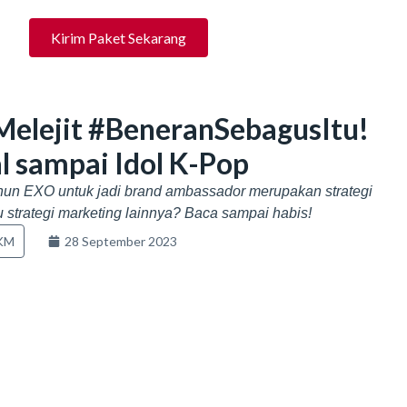
Kirim Paket Sekarang
Melejit #BeneranSebagusItu!
l sampai Idol K-Pop
n EXO untuk jadi brand ambassador merupakan strategi
 strategi marketing lainnya? Baca sampai habis!
UKM
28 September 2023