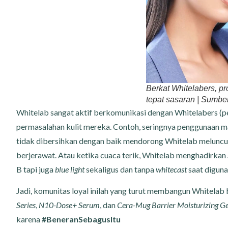
Berkat Whitelabers, pr
tepat sasaran | Sumbe
Whitelab sangat aktif berkomunikasi dengan Whitelabers (p
permasalahan kulit mereka. Contoh, seringnya penggunaan m
tidak dibersihkan dengan baik mendorong Whitelab melunc
berjerawat. Atau ketika cuaca terik, Whitelab menghadirkan
B tapi juga
blue light
sekaligus dan tanpa
whitecast
saat diguna
Jadi, komunitas loyal inilah yang turut membangun Whitelab
Series
,
N10-Dose+ Serum
, dan
Cera-Mug Barrier Moisturizing Ge
karena
#BeneranSebagusItu