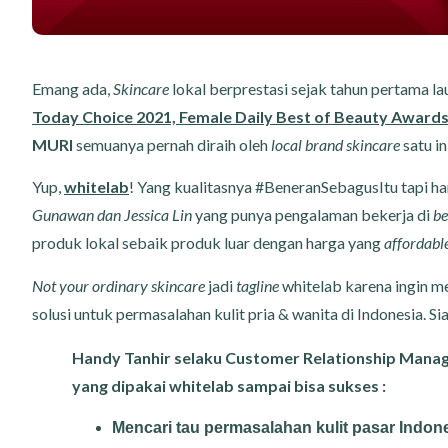
Emang ada,
Skincare
lokal berprestasi sejak tahun pertama la
Today Choice 2021, Female Daily Best of Beauty Award
MURI
semuanya pernah diraih oleh
local brand skincare
satu in
Yup,
whitelab
! Yang kualitasnya #BeneranSebagusItu tapi ha
Gunawan dan Jessica Lin
yang punya pengalaman bekerja di
be
produk lokal sebaik produk luar dengan harga yang
affordabl
Not your ordinary skincare
jadi
tagline
whitelab karena ingin me
solusi untuk permasalahan kulit pria & wanita di Indonesia. S
Handy Tanhir selaku Customer Relationship Manag
yang dipakai whitelab sampai bisa sukses :
Mencari tau permasalahan kulit pasar Indon