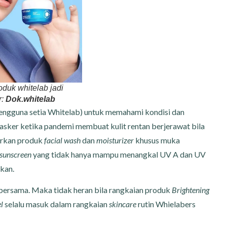
oduk whitelab jadi
r:
Dok.whitelab
engguna setia Whitelab) untuk memahami kondisi dan
asker ketika pandemi membuat kulit rentan berjerawat bila
urkan produk
facial wash
dan
moisturizer
khusus muka
sunscreen
yang tidak hanya mampu menangkal UV A dan UV
kan.
 bersama. Maka tidak heran bila rangkaian produk
Brightening
l
selalu masuk dalam rangkaian
skincare
rutin Whielabers