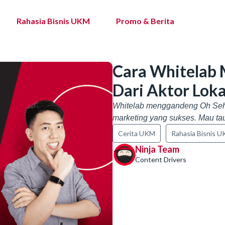
Rahasia Bisnis UKM
Promo & Berita
Cara Whitelab 
Dari Aktor Loka
Whitelab menggandeng Oh Sehu
marketing yang sukses. Mau tau
Cerita UKM
Rahasia Bisnis 
Ninja Team
Content Drivers