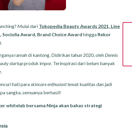
unching? Mulai dari
Tokopedia Beauty Awards 2021, Line
s
, Sociolla Award, Brand Choice Award
hingga
Rekor
i.
rganya ramah di kantong. Didirikan tahun 2020, oleh
Dennis
auty startup
produk impor. Terinspirasi dari belum banyak
e
.
ncuri hati para
skincare enthusiast
lewat kualitas dan jadi
iapa sangka, semuanya berhasil!
er whitelab bersama Ninja akan bahas strategi
esia