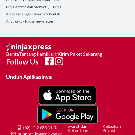
Ninja Xpress dan menyetujui Ninja
Xpress menggunakan data kontak
Anda untuk tujuan newsletter
Berita
Tentang kami
Karir
Kirim Paket Sekarang
Follow Us
Unduh Aplikasinya
Syarat dan
Kebijakan
(62) 21 2926 4120
Ketentuan
Privasi
support_id@ninjavan.co