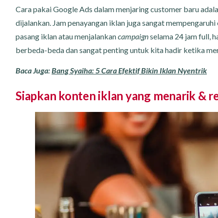
Cara pakai Google Ads dalam menjaring customer baru adal
dijalankan. Jam penayangan iklan juga sangat mempengaruhi 
pasang iklan atau menjalankan
campaign
selama 24 jam full, 
berbeda-beda dan sangat penting untuk kita hadir ketika me
Baca Juga:
Bang Syaiha: 5 Cara Efektif Bikin Iklan Nyentrik
Siapkan konten iklan yang menarik & r