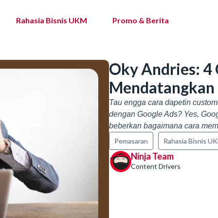
Rahasia Bisnis UKM
Promo & Berita
Oky Andries: 4
Mendatangkan 
Tau engga cara dapetin custom
dengan Google Ads? Yes, Google
beberkan bagaimana cara mem
Pemasaran
Rahasia Bisnis U
Ninja Team
Content Drivers