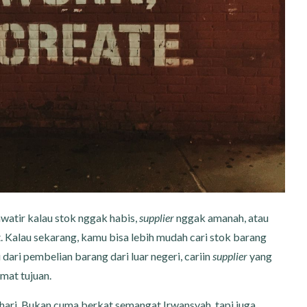
watir kalau stok nggak habis,
supplier
nggak amanah, atau
. Kalau sekarang, kamu bisa lebih mudah cari stok barang
i dari pembelian barang dari luar negeri, cariin
supplier
yang
mat tujuan.
hari. Bukan cuma berkat semangat Irwansyah, tapi juga