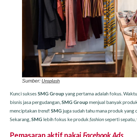
Unsplash
Sumber:
Kunci sukses
SMG Group
yang pertama adalah fokus. Waktu
bisnis jasa pergudangan,
SMG Group
menjual banyak produ
menciptakan
trend
!
SMG
juga sudah tahu mana produk yang 
Sekarang,
SMG
lebih fokus ke produk
fashion
seperti sepatu, 
Pemasaran aktif pakai
Facebook Ads