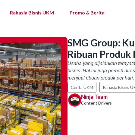
Rahasia Bisnis UKM
Promo & Berita
SMG Group: Kun
Ribuan Produk 
Usaha yang dijalankan ternyata
bisnis. Hal ini juga pernah d
menjual ribuan produk per hari
Cerita UKM
Rahasia Bisnis 
Ninja Team
Content Drivers