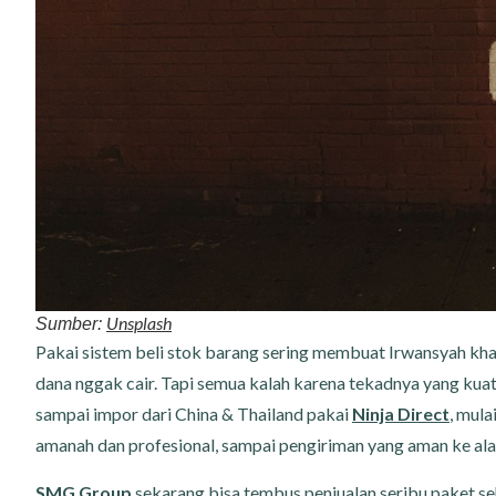
Unsplash
Sumber:
Pakai sistem beli stok barang sering membuat Irwansyah kha
dana nggak cair. Tapi semua kalah karena tekadnya yang kuat
sampai impor dari China & Thailand pakai
Ninja Direct
, mula
amanah dan profesional, sampai pengiriman yang aman ke ala
SMG Group
sekarang bisa tembus penjualan seribu paket se