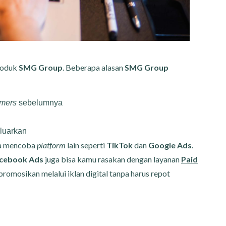
roduk
SMG Group
. Beberapa alasan
SMG Group
imers
sebelumnya
eluarkan
a mencoba
platform
lain seperti
TikTok
dan
Google Ads
.
cebook Ads
juga bisa kamu rasakan dengan layanan
Paid
romosikan melalui iklan digital tanpa harus repot