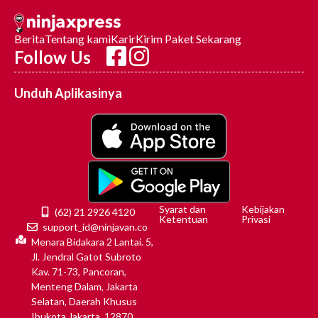
Berita
Tentang kami
Karir
Kirim Paket Sekarang
Follow Us
Unduh Aplikasinya
Syarat dan
Kebijakan
(62) 21 2926 4120
Ketentuan
Privasi
support_id@ninjavan.co
Menara Bidakara 2 Lantai. 5,
Jl. Jendral Gatot Subroto
Kav. 71-73, Pancoran,
Menteng Dalam, Jakarta
Selatan, Daerah Khusus
Ibukota Jakarta, 12870