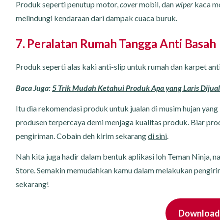
Produk seperti penutup motor,
cover
mobil, dan
wiper
kaca mo
melindungi kendaraan dari dampak cuaca buruk.
7. Peralatan Rumah Tangga Anti Basah
Produk seperti alas kaki anti-slip untuk rumah dan karpet anti 
Baca Juga:
5 Trik Mudah Ketahui Produk Apa yang Laris Dijual
Itu dia rekomendasi produk untuk jualan di musim hujan yang 
produsen terpercaya demi menjaga kualitas produk. Biar prod
pengiriman. Cobain deh kirim sekarang
di sini
.
Nah kita juga hadir dalam bentuk aplikasi loh Teman Ninja, n
Store. Semakin memudahkan kamu dalam melakukan pengirim
sekarang!
Download 