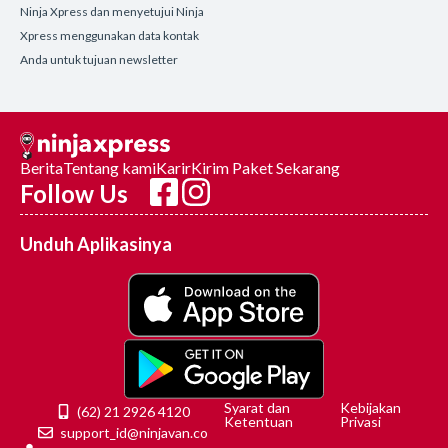
Ninja Xpress dan menyetujui Ninja
Xpress menggunakan data kontak
Anda untuk tujuan newsletter
Berita
Tentang kami
Karir
Kirim Paket Sekarang
Follow Us
Unduh Aplikasinya
Syarat dan
Kebijakan
(62) 21 2926 4120
Ketentuan
Privasi
support_id@ninjavan.co