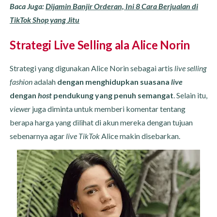
Baca Juga:
Dijamin Banjir Orderan, Ini 8 Cara Berjualan di
TikTok Shop yang Jitu
Strategi Live Selling ala Alice Norin
Strategi yang digunakan Alice Norin sebagai artis
live selling
fashion
adalah
dengan menghidupkan suasana
live
dengan
host
pendukung yang penuh semangat
. Selain itu,
viewer
juga diminta untuk memberi komentar tentang
berapa harga yang dilihat di akun mereka dengan tujuan
sebenarnya agar
live TikTok
Alice makin disebarkan.