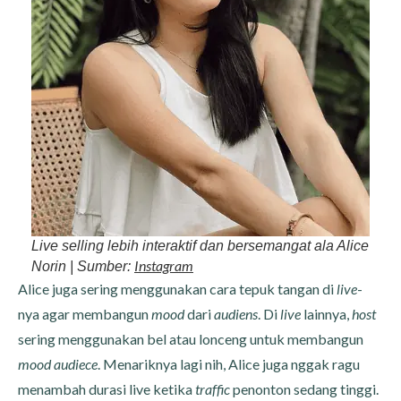
Live selling lebih interaktif dan bersemangat ala Alice
Instagram
Norin | Sumber:
Alice juga sering menggunakan cara tepuk tangan di
live
-
nya agar membangun
mood
dari
audiens
. Di
live
lainnya,
host
sering menggunakan bel atau lonceng untuk membangun
mood audiece
. Menariknya lagi nih, Alice juga nggak ragu
menambah durasi live ketika
traffic
penonton sedang tinggi.