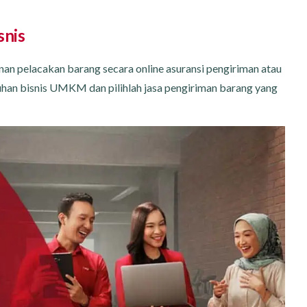
snis
n pelacakan barang secara online asuransi pengiriman atau
an bisnis UMKM dan pilihlah jasa pengiriman barang yang