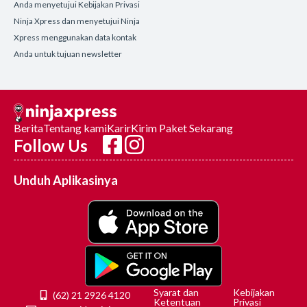
Anda menyetujui Kebijakan Privasi
Ninja Xpress dan menyetujui Ninja
Xpress menggunakan data kontak
Anda untuk tujuan newsletter
Berita
Tentang kami
Karir
Kirim Paket Sekarang
Follow Us
Unduh Aplikasinya
Syarat dan
Kebijakan
(62) 21 2926 4120
Ketentuan
Privasi