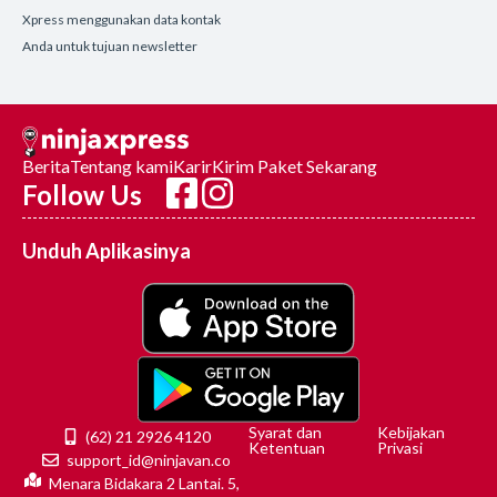
Xpress menggunakan data kontak
Anda untuk tujuan newsletter
Berita
Tentang kami
Karir
Kirim Paket Sekarang
Follow Us
Unduh Aplikasinya
Syarat dan
Kebijakan
(62) 21 2926 4120
Ketentuan
Privasi
support_id@ninjavan.co
Menara Bidakara 2 Lantai. 5,