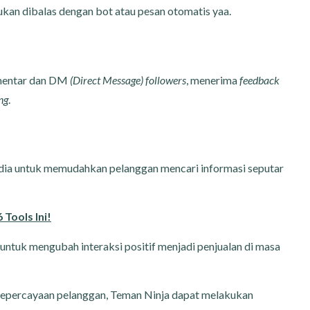
ukan dibalas dengan bot atau pesan otomatis yaa.
omentar dan DM
(Direct Message)
followers
, menerima
feedback
ing
.
 media untuk memudahkan pelanggan mencari informasi seputar
Tools Ini!
ntuk mengubah interaksi positif menjadi penjualan di masa
epercayaan pelanggan, Teman Ninja dapat melakukan