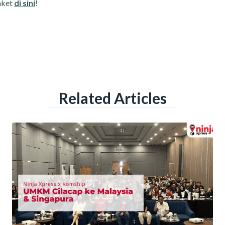
aket
di sini
!
Related Articles