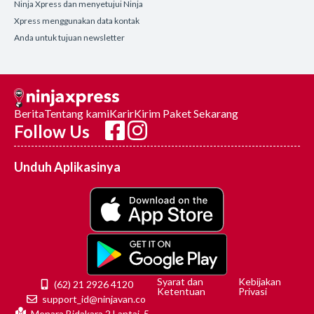
Ninja Xpress dan menyetujui Ninja
Xpress menggunakan data kontak
Anda untuk tujuan newsletter
Berita
Tentang kami
Karir
Kirim Paket Sekarang
Follow Us
Unduh Aplikasinya
Syarat dan
Kebijakan
(62) 21 2926 4120
Ketentuan
Privasi
support_id@ninjavan.co
Menara Bidakara 2 Lantai. 5,