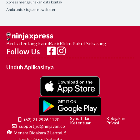
Xpress menggunakan data kontak
Anda untuk tujuan newsletter
Berita
Tentang kami
Karir
Kirim Paket Sekarang
Follow Us
Unduh Aplikasinya
Syarat dan
Kebijakan
(62) 21 2926 4120
Ketentuan
Privasi
support_id@ninjavan.co
Menara Bidakara 2 Lantai. 5,
Jl. Jendral Gatot Subroto