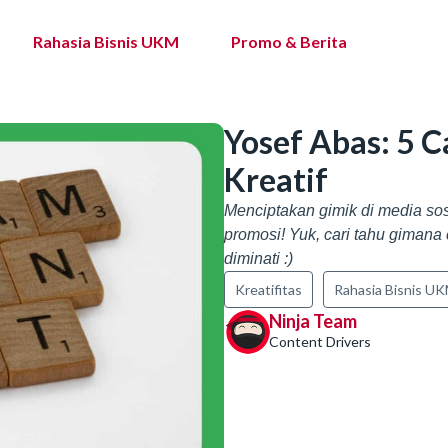
Rahasia Bisnis UKM
Promo & Berita
Yosef Abas: 5 
Kreatif
Menciptakan gimik di media sosia
promosi! Yuk, cari tahu gimana
diminati :)
Kreatifitas
Rahasia Bisnis U
Ninja Team
Content Drivers