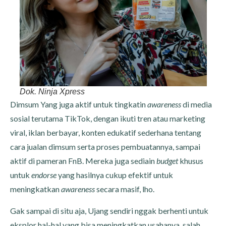
Dok. Ninja Xpress
Dimsum Yang juga aktif untuk tingkatin
awareness
di media
sosial terutama TikTok, dengan ikuti tren atau marketing
viral, iklan berbayar, konten edukatif sederhana tentang
cara jualan dimsum serta proses pembuatannya, sampai
aktif di pameran FnB. Mereka juga sediain
budget
khusus
untuk
endorse
yang hasilnya cukup efektif untuk
meningkatkan
awareness
secara masif, lho.
Gak sampai di situ aja, Ujang sendiri nggak berhenti untuk
eksplor hal-hal yang bisa meningkatkan usahanya, salah