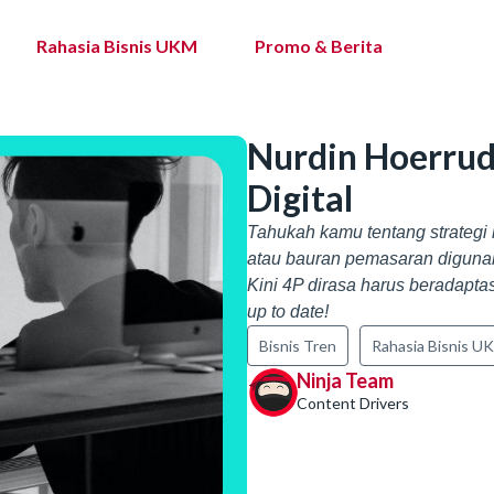
Rahasia Bisnis UKM
Promo & Berita
Nurdin Hoerrudi
Digital
Tahukah kamu tentang strategi 
atau bauran pemasaran digunaka
Kini 4P dirasa harus beradaptasi
up to date!
Bisnis Tren
Rahasia Bisnis U
Ninja Team
Content Drivers