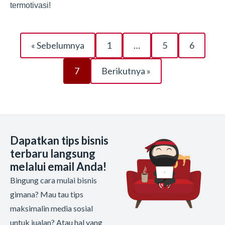
termotivasi!
« Sebelumnya
1
…
5
6
7
Berikutnya »
Dapatkan tips bisnis
terbaru langsung
melalui email Anda!
Bingung cara mulai bisnis
gimana? Mau tau tips
maksimalin media sosial
untuk jualan? Atau hal yang