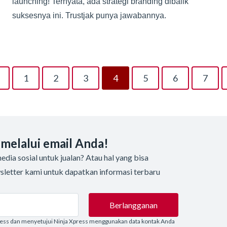
launching! Ternyata, ada strategi branding dibalik
suksesnya ini. Trustjak punya jawabannya.
1
2
3
4
5
6
7
 melalui email Anda!
dia sosial untuk jualan? Atau hal yang bisa
sletter kami untuk dapatkan informasi terbaru
Berlangganan
ress dan menyetujui Ninja Xpress menggunakan data kontak Anda