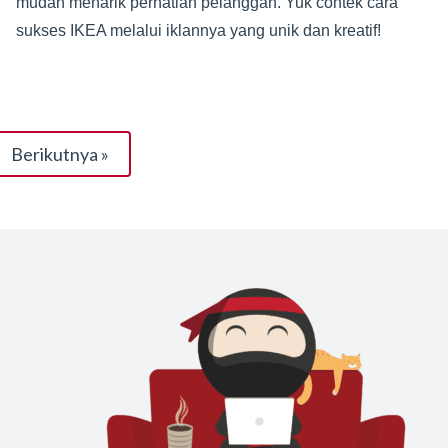
mudah menarik perhatian pelanggan. Yuk contek cara
sukses IKEA melalui iklannya yang unik dan kreatif!
Berikutnya »