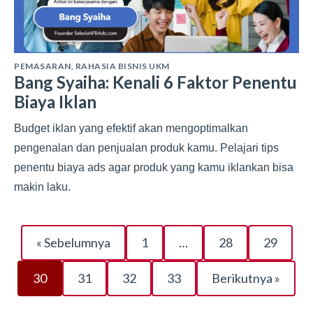
PEMASARAN
,
RAHASIA BISNIS UKM
Bang Syaiha: Kenali 6 Faktor Penentu
Biaya Iklan
Budget iklan yang efektif akan mengoptimalkan
pengenalan dan penjualan produk kamu. Pelajari tips
penentu biaya ads agar produk yang kamu iklankan bisa
makin laku.
« Sebelumnya
1
…
28
29
30
31
32
33
Berikutnya »